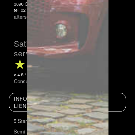
3090 Overijse
tel: 02 658 21 41
aftersales@mannes.be
Satisfaction moyenne du
service client
ø 4.5 / 5.0 on 711 Comments.
Consultez Commentaires.
INFORMATIONS
LIENS UTILES
5 Stars: évaluations
Semi-conducteurs