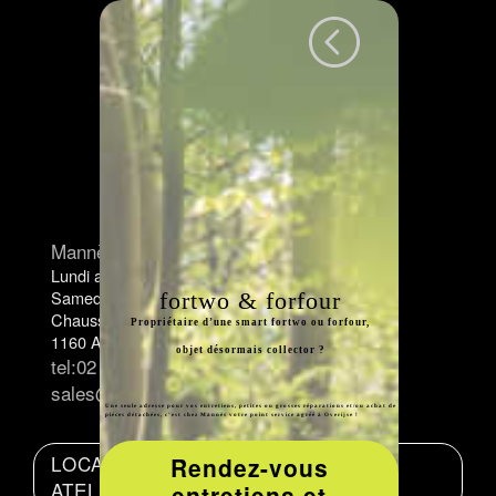
Mannès Showroom
Lundi au Vendredi 8:30-18:30
Samedi 10:30-17:00
fortwo & forfour
Chaussée de Wavre 2245a
Propriétaire d’une smart fortwo ou forfour,
1160 Auderghem
objet désormais collector ?
tel:02 658 21 41
sales@mannes.be
Une seule adresse pour vos entretiens, petites ou grosses réparations et/ou achat de
pièces détachées, c’est chez Mannès votre point service agréé à Overijse !
LOCALISATION
Rendez-vous
ATELIER
entretiens et