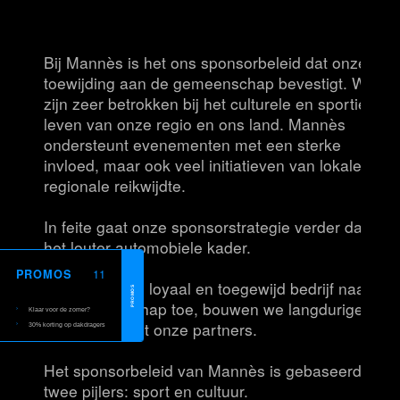
Bij Mannès is het ons sponsorbeleid dat onze
toewijding aan de gemeenschap bevestigt. We
zijn zeer betrokken bij het culturele en sportieve
leven van onze regio en ons land. Mannès
ondersteunt evenementen met een sterke
invloed, maar ook veel initiatieven van lokale of
regionale reikwijdte.
In feite gaat onze sponsorstrategie verder dan
het louter automobiele kader.
11
PROMOS
Als een actief, loyaal en toegewijd bedrijf naar
PROMOS
de gemeenschap toe, bouwen we langdurige
Klaar voor de zomer?
relaties op met onze partners.
30% korting op dakdragers
Het sponsorbeleid van Mannès is gebaseerd op
twee pijlers: sport en cultuur.